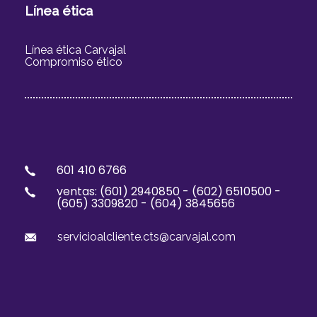
Línea ética
Línea ética Carvajal
Compromiso ético
601 410 6766
ventas: (
601) 2940850 -
(
602) 6510500 -
(605) 3309820 - (604) 3845656
servicioalcliente.cts@carvajal.com