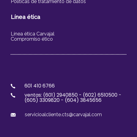
Políticas de tratamiento de datos
Línea ética
Línea ética Carvajal
Compromiso ético
601 410 6766
ventas: (
601) 2940850 -
(
602) 6510500 -
(605) 3309820 - (604) 3845656
servicioalcliente.cts@carvajal.com