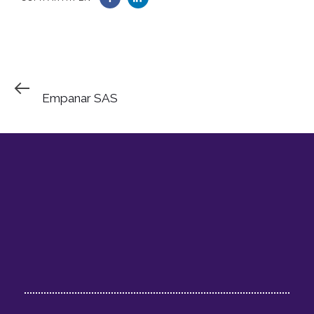
Previous
PREVIOUS ARTICLE
Article
Empanar SAS