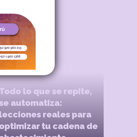
l de Carvajal
Todo lo que se repite,
se automatiza:
lecciones reales para
optimizar tu cadena de